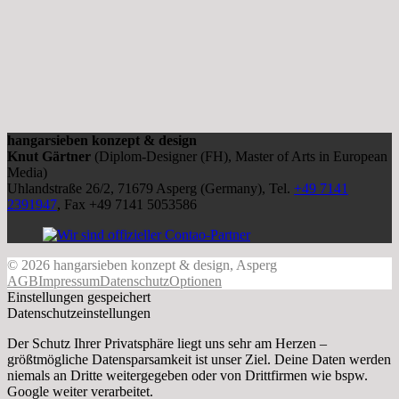
hangarsieben konzept & design
Knut Gärtner
(Diplom-Designer (FH), Master of Arts in European
Media)
Uhlandstraße 26/2, 71679 Asperg (Germany), Tel.
+49 7141
2391947
, Fax +49 7141 5053586
© 2026 hangarsieben konzept & design, Asperg
AGB
Impressum
Datenschutz
Optionen
Einstellungen gespeichert
Datenschutzeinstellungen
Der Schutz Ihrer Privatsphäre liegt uns sehr am Herzen –
größtmögliche Datensparsamkeit ist unser Ziel. Deine Daten werden
niemals an Dritte weitergegeben oder von Drittfirmen wie bspw.
Google weiter verarbeitet.